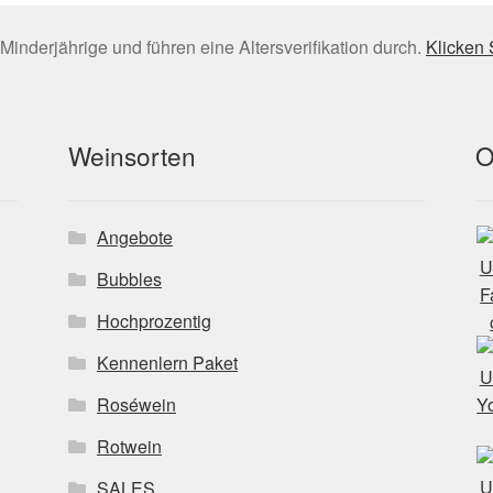
Minderjährige und führen eine Altersverifikation durch.
Klicken 
Weinsorten
O
Angebote
Bubbles
Hochprozentig
Kennenlern Paket
Roséwein
Rotwein
SALES