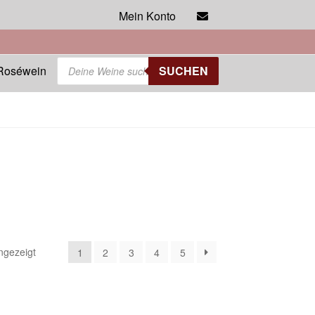
Mein Konto
Products
Roséwein
SUCHEN
search
ngezeigt
1
2
3
4
5