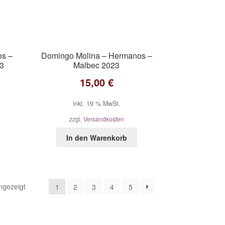
os –
Domingo Molina – Hermanos –
23
Malbec 2023
15,00
€
inkl. 19 % MwSt.
zzgl.
Versandkosten
In den Warenkorb
ngezeigt
1
2
3
4
5