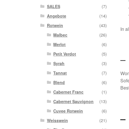
SALES
(7)
Angebote
(14)
Rotwein
(43)
In a
Malbec
(26)
Merlot
(6)
Petit Verdot
(5)
Syrah
(3)
Tannat
(7)
Wora
Sofe
Blend
(6)
Best
Cabernet Franc
(1)
Cabernet Sauvignon
(13)
Cuvee Rotwein
(6)
–
Weisswein
(21)