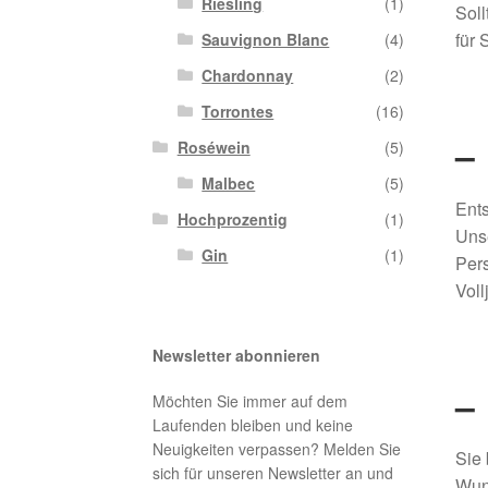
Riesling
(1)
Soll
für 
Sauvignon Blanc
(4)
Chardonnay
(2)
Torrontes
(16)
–
Roséwein
(5)
Malbec
(5)
Ents
Hochprozentig
(1)
Unse
Gin
(1)
Pers
Voll
Newsletter abonnieren
–
Möchten Sie immer auf dem
Laufenden bleiben und keine
Neuigkeiten verpassen? Melden Sie
Sie 
sich für unseren Newsletter an und
Wuns