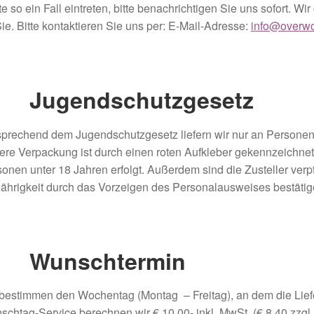
te so ein Fall eintreten, bitte benachrichtigen Sie uns sofort. W
Sie. Bitte kontaktieren Sie uns per: E-Mail-Adresse:
info@overwo
 Jugendschutzgesetz
prechend dem Jugendschutzgesetz liefern wir nur an Personen
re Verpackung ist durch einen roten Aufkleber gekennzeichne
onen unter 18 Jahren erfolgt. Außerdem sind die Zusteller verpf
jährigkeit durch das Vorzeigen des Personalausweises bestätig
 Wunschtermin
bestimmen den Wochentag (Montag – Freitag), an dem die Lieferu
chtag-Service berechnen wir € 10,00- inkl. MwSt. (€ 8,40 zzgl