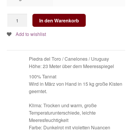
BRACCO-
In den Warenkorb
BOSCA
Once
Add to wishlist
Upon
A
Time...
Piedra del Toro / Canelones / Uruguay
FRUIT
Höhe: 23 Meter über dem Meeresspiegel
SET
-
100% Tannat
Tannat
Wird in März von Hand in 15 kg große Kisten
2019
geerntet.
Menge
Klima: Trocken und warm, große
Temperaturunterschiede, leichte
Meeresfeuchtigkeit
Farbe: Dunkelrot mit violetten Nuancen