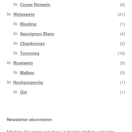
Cuvee Rotwein
(6)
Weisswein
(21)
Riesling
(1)
Sauvignon Blanc
(4)
Chardonnay
(2)
Torrontes
(16)
Roséwein
(5)
Malbec
(5)
Hochprozentig
(1)
Gin
(1)
Newsletter abonnieren
Möchten Sie immer auf dem Laufenden bleiben und keine