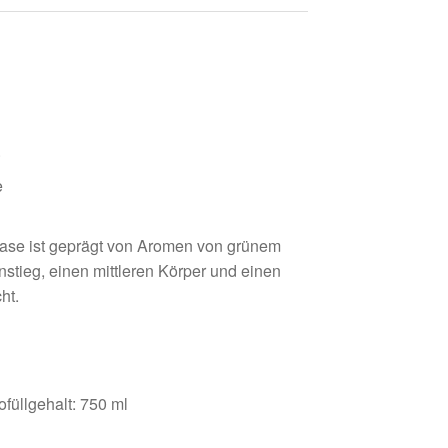
.
e
ase ist geprägt von Aromen von grünem
tieg, einen mittleren Körper und einen
ht.
füllgehalt: 750 ml