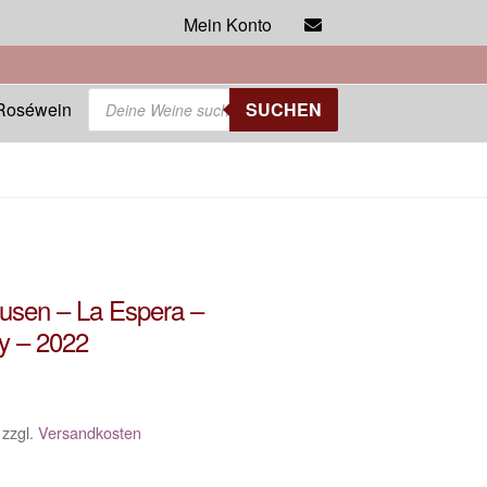
Mein Konto
Products
Roséwein
SUCHEN
search
usen – La Espera –
y – 2022
zzgl.
Versandkosten