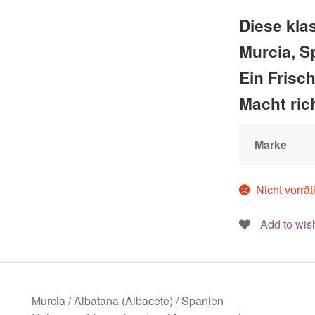
Diese kla
Murcia, S
Ein Frisch
Macht ric
Marke
Nicht vorrät
Add to wish
Murcia / Albatana (Albacete) / Spanien