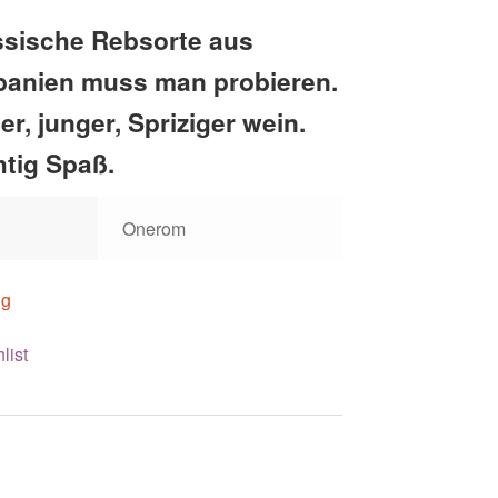
ssische Rebsorte aus
panien muss man probieren.
er, junger, Spriziger wein.
htig Spaß.
Onerom
ig
list